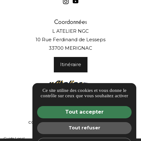
Coordonnées
L ATELIER NGC
10 Rue Ferdinand de Lesseps
33700 MERIGNAC
Itinéraire
Ce site utilise des cookies et vous donne le
contrôle sur ceux que vous souhaitez activer
Tout accepter
Contact
contact@naturalglossconcept.com
Tout refuser
05 40 25 27 59
Guide Local