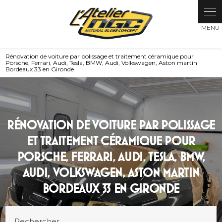
Panneau de gestion des cookies
Rénovation de voiture par polissage et traitement céramique pour
Porsche, Ferrari, Audi, Tesla, BMW, Audi, Volkswagen, Aston martin
Bordeaux 33 en Gironde
RÉNOVATION DE VOITURE PAR POLISSAGE
ET TRAITEMENT CÉRAMIQUE POUR
PORSCHE, FERRARI, AUDI, TESLA, BMW,
AUDI, VOLKSWAGEN, ASTON MARTIN
BORDEAUX 33 EN GIRONDE
Rechercher